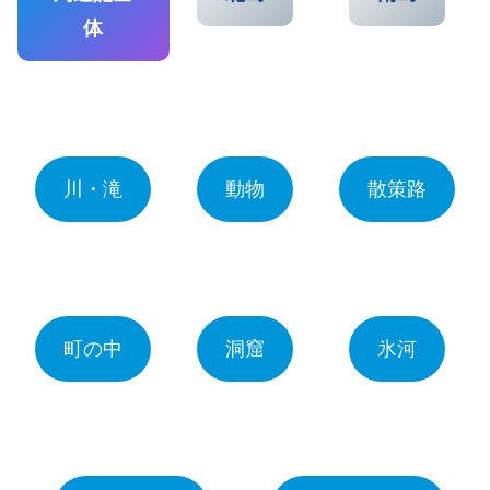
体
川・滝
動物
散策路
町の中
洞窟
氷河